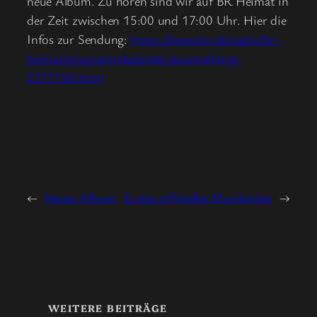
neue Album. Zu hören sind wir auf BR Heimat in
der Zeit zwischen 15:00 und 17:00 Uhr. Hier die
Infos zur Sendung:
https://www.br.de/radio/br-
heimat/programmkalender/ausstrahlung-
2377150.html
←
Neues Album
Erstes offizielles Musikvideo
→
WEITERE BEITRÄGE