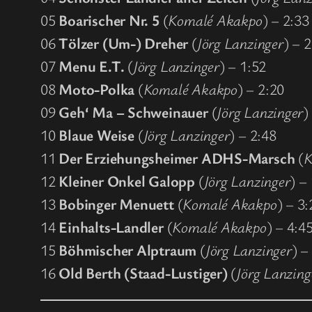
05
Boarischer Nr. 5
(
Komalé Akakpo
) – 2:33
06
Tölzer (Um-) Dreher
(
Jörg Lanzinger
) – 
07
Menu E.T.
(
Jörg Lanzinger
) – 1:52
08
Moto-Polka
(
Komalé Akakpo
) – 2:20
09
Geh‘ Ma – Schweinauer
(
Jörg Lanzinger
)
10
Blaue Weise
(
Jörg Lanzinger
) – 2:48
11
Der Erziehungsheimer ADHS-Marsch
(
K
12
Kleiner Onkel Galopp
(
Jörg Lanzinger
) –
13
Bobinger Menuett
(
Komalé Akakpo
) – 3:
14
Einhalts-Landler
(
Komalé Akakpo
) – 4:4
15
Böhmischer Alptraum
(
Jörg Lanzinger
) –
16
Old Berth (Staad-Lustiger)
(
Jörg Lanzing