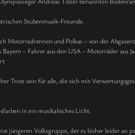
 Olympiasieger Andreas Tölzer benannten Bodenran
estrischen Stubenmusik-Freunde.
 sich Motorradrennen und Polkas – von der Abgasen
s Bayern – Fahrer aus den USA – Motorräder aus Ja
rt
cher Trost sein für alle, die sich mit Verwertungsge
sfarben in ein musikalisches Licht.
st jüngeren Volksgruppe, der es bisher leider an 