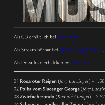
Als CD erhältlich bei
salteria.de
Als Stream hörbar bei
Spotify
,
Apple Music
Als Download erhältlich bei
Amazon
01
Rosaroter Reigen
(
Jörg Lanzinger
) – 1:58
02
Polka vom Slacenger George
(
Jörg Lanzi
03
Zwiefacherondo
(
Komalé Akakpo
) – 2:52
04
Schönster Landler aller Zeiten
(
Jörg Lanz