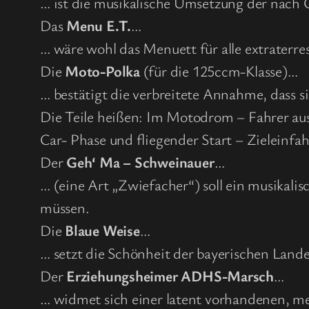
… ist die musikalische Umsetzung der nach
Das
Menu E.T.
…
… wäre wohl das Menuett für alle extraterr
Die
Moto-Polka
(für die 125ccm-Klasse)…
… bestätigt die verbreitete Annahme, dass
Die Teile heißen: Im Motodrom – Fahrer au
Car- Phase und fliegender Start – Zieleinfah
Der
Geh‘ Ma – Schweinauer
…
… (eine Art „Zwiefacher“) soll ein musikalis
müssen.
Die
Blaue Weise
…
… setzt die Schönheit der bayerischen Lande
Der
Erziehungsheimer ADHS-Marsch
…
… widmet sich einer latent vorhandenen, mei