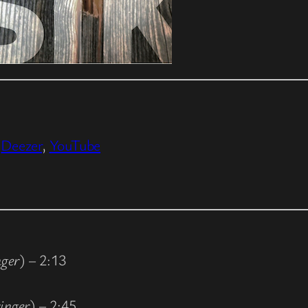
,
Deezer
,
YouTube
nger
) – 2:13
inger
) – 2:45