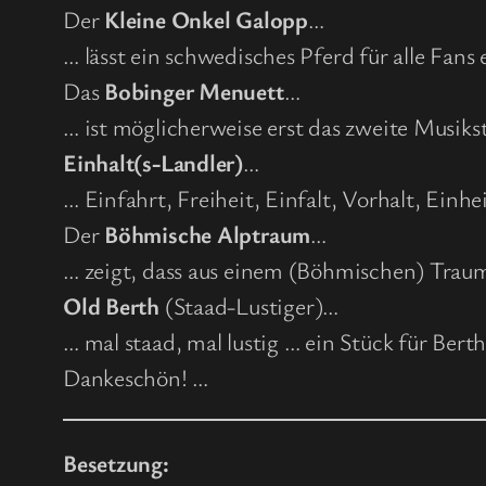
Der
Kleine Onkel Galopp
…
… lässt ein schwedisches Pferd für alle Fans
Das
Bobinger Menuett
…
… ist möglicherweise erst das zweite Musiks
Einhalt(s-Landler)
…
… Einfahrt, Freiheit, Einfalt, Vorhalt, Einhe
Der
Böhmische Alptraum
…
… zeigt, dass aus einem (Böhmischen) Trau
Old Berth
(Staad-Lustiger)…
… mal staad, mal lustig … ein Stück für Ber
Dankeschön! …
Besetzung: