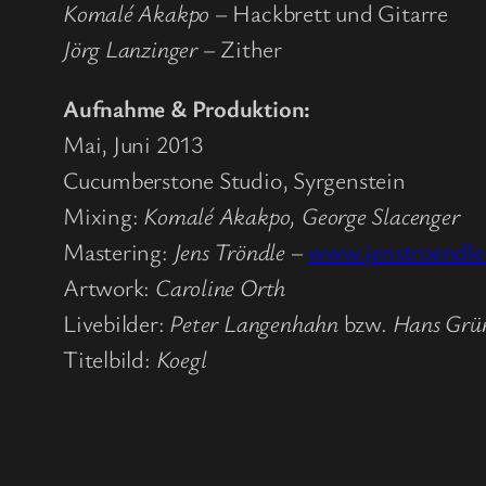
Komalé Akakpo
– Hackbrett und Gitarre
Jörg Lanzinger
– Zither
Aufnahme & Produktion:
Mai, Juni 2013
Cucumberstone Studio, Syrgenstein
Mixing:
Komalé Akakpo, George Slacenger
Mastering:
Jens Tröndle
–
www.jenstroendle
Artwork:
Caroline Orth
Livebilder:
Peter Langenhahn
bzw.
Hans Grü
Titelbild:
Koegl