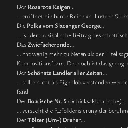
Der
Rosarote Reigen
…
… eröffnet die bunte Reihe an illustren Stu
Die
Polka vom Slacenger George
…
… ist der musikalische Beitrag des schottis
Das
Zwiefacherondo
…
… hat wenig mehr zu bieten als der Titel s
Kompositionsform. Dennoch ist das genug, 
Der
Schönste Landler aller Zeiten
…
… sollte nicht als Eigenlob verstanden werde
fand.
Der
Boarische Nr. 5
(Schicksalsboarische)…
… versucht die Refolklorisierung der berüh
Der
Tölzer (Um-) Dreher
…