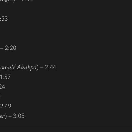
2:53
 – 2:20
omalé Akakpo
) – 2:44
 1:57
24
5
 2:49
er
) – 3:05