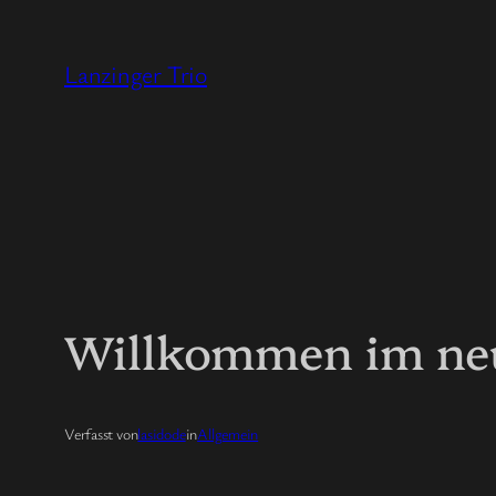
Zum
Inhalt
Lanzinger Trio
springen
Willkommen im neu
Verfasst von
lasidode
in
Allgemein